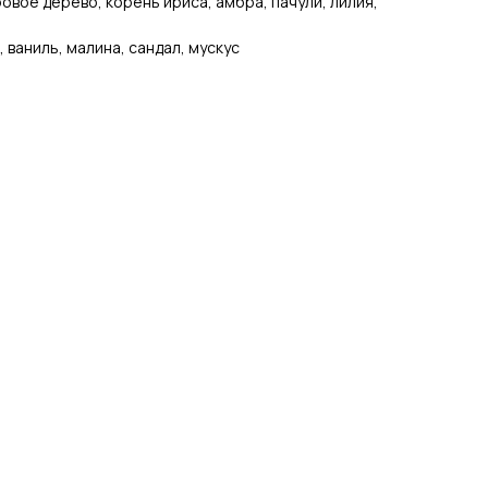
овое дерево, корень ириса, амбра, пачули, лилия,
, ваниль, малина, сандал, мускус