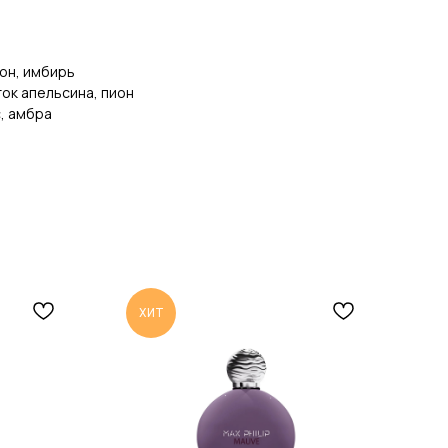
он, имбирь
ток апельсина, пион
с, амбра
ХИТ
N