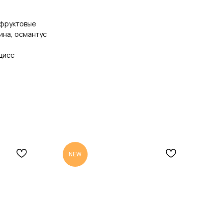
 фруктовые
ина, османтус
цисс
NEW
N