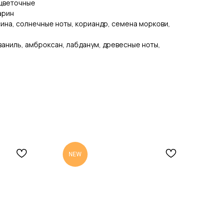
 цветочные
арин
ина, солнечные ноты, кориандр, семена моркови,
 ваниль, амброксан, лабданум, древесные ноты,
NEW
N