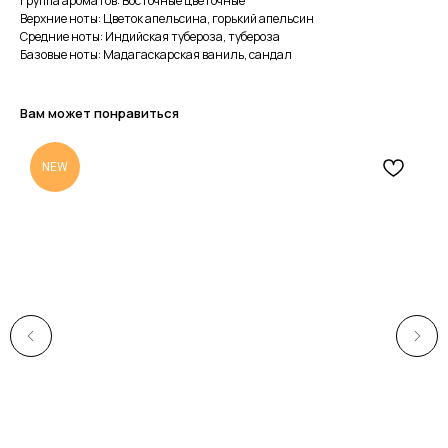
Группа ароматов: Восточные цветочные
Верхние ноты: Цветок апельсина, горький апельсин
Средние ноты: Индийская тубероза, тубероза
Базовые ноты: Мадагаскарская ваниль, сандал
Вам может понравиться
NEW