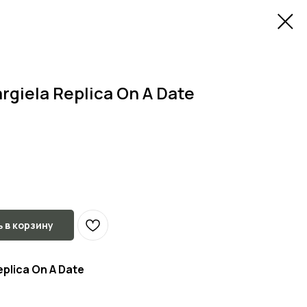
rgiela Replica On A Date
 в корзину
eplica On A Date