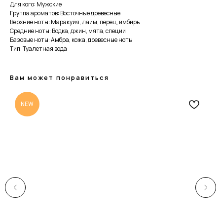
Для кого: Мужские
Группа ароматов: Восточные древесные
Верхние ноты: Маракуйя, лайм, перец, имбирь
Средние ноты: Водка, джин, мята, специи
Базовые ноты: Амбра, кожа, древесные ноты
Тип: Туалетная вода
Вам может понравиться
NEW