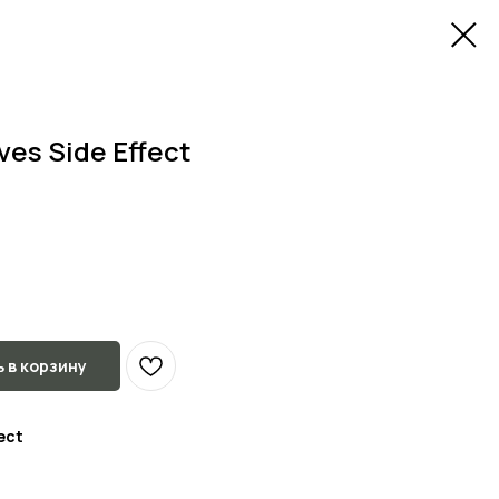
ives Side Effect
 в корзину
fect