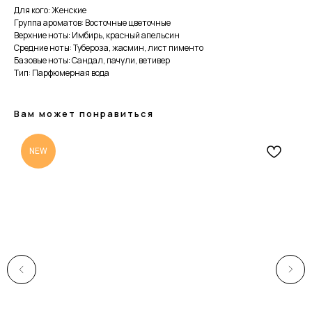
Для кого: Женские
Группа ароматов: Восточные цветочные
Верхние ноты: Имбирь, красный апельсин
Средние ноты: Тубероза, жасмин, лист пименто
Базовые ноты: Сандал, пачули, ветивер
Тип: Парфюмерная вода
Вам может понравиться
NEW