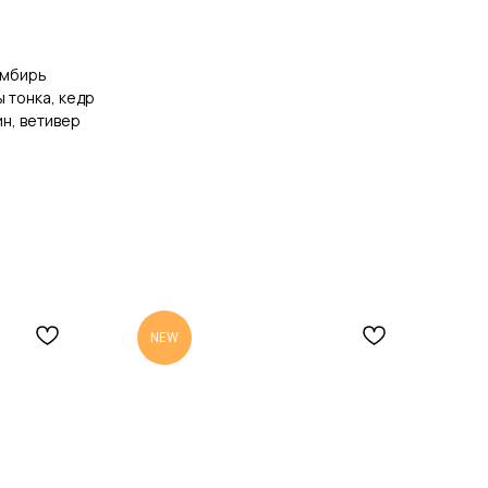
имбирь
 тонка, кедр
ин, ветивер
NEW
N