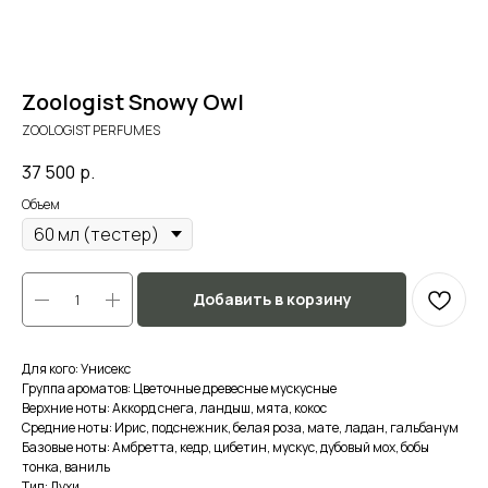
Zoologist Snowy Owl
ZOOLOGIST PERFUMES
37 500
р.
Объем
Добавить в корзину
Для кого: Унисекс
Группа ароматов: Цветочные древесные мускусные
Верхние ноты: Аккорд снега, ландыш, мята, кокос
Средние ноты: Ирис, подснежник, белая роза, мате, ладан, гальбанум
Базовые ноты: Амбретта, кедр, цибетин, мускус, дубовый мох, бобы
тонка, ваниль
Тип: Духи