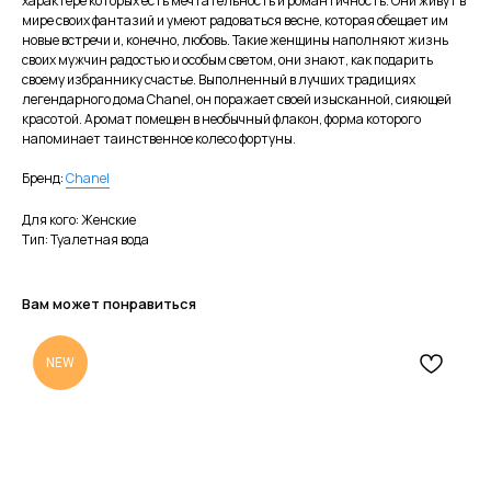
характере которых есть мечтательность и романтичность. Они живут в
мире своих фантазий и умеют радоваться весне, которая обещает им
новые встречи и, конечно, любовь. Такие женщины наполняют жизнь
своих мужчин радостью и особым светом, они знают, как подарить
своему избраннику счастье. Выполненный в лучших традициях
легендарного дома Chanel, он поражает своей изысканной, сияющей
красотой. Аромат помещен в необычный флакон, форма которого
напоминает таинственное колесо фортуны.
Бренд:
Chanel
Для кого: Женские
Тип: Туалетная вода
Вам может понравиться
NEW