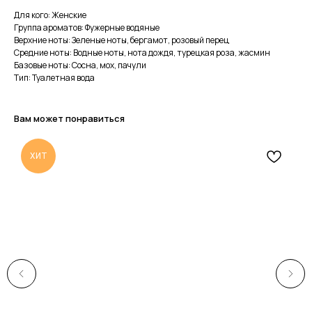
Для кого: Женские
Группа ароматов: Фужерные водяные
Верхние ноты: Зеленые ноты, бергамот, розовый перец
Средние ноты: Водные ноты, нота дождя, турецкая роза, жасмин
Базовые ноты: Сосна, мох, пачули
Тип: Туалетная вода
Вам может понравиться
ХИТ