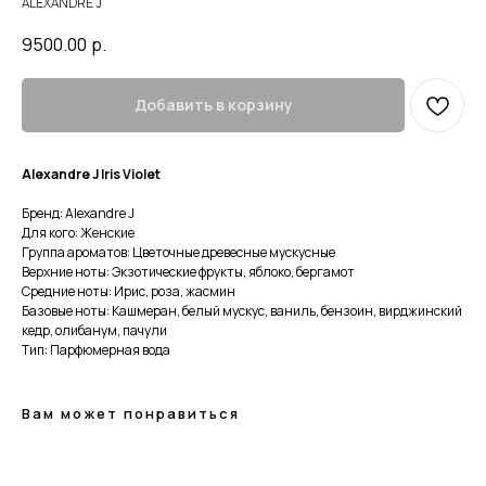
ALEXANDRE J
9500.00
р.
Добавить в корзину
Alexandre J Iris Violet
Бренд: Alexandre J
Для кого: Женские
Группа ароматов: Цветочные древесные мускусные
Верхние ноты: Экзотические фрукты, яблоко, бергамот
Средние ноты: Ирис, роза, жасмин
Базовые ноты: Кашмеран, белый мускус, ваниль, бензоин, вирджинский
кедр, олибанум, пачули
Тип: Парфюмерная вода
Вам может понравиться