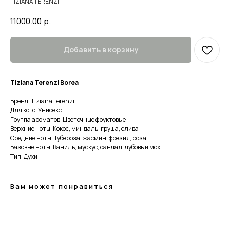
TIZIANA TERENZI
11000.00
р.
Добавить в корзину
Tiziana Terenzi Borea
Бренд: Tiziana Terenzi
Для кого: Унисекс
Группа ароматов: Цветочные фруктовые
Верхние ноты: Кокос, миндаль, груша, слива
Средние ноты: Тубероза, жасмин, фрезия, роза
Базовые ноты: Ваниль, мускус, сандал, дубовый мох
Тип: Духи
Вам может понравиться