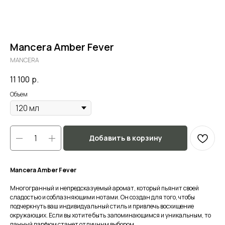
Mancera Amber Fever
MANCERA
11 100
р.
Объем
Добавить в корзину
Mancera Amber Fever
Многогранный и непредсказуемый аромат, который пьянит своей
сладостью и соблазняющими нотами. Он создан для того, чтобы
подчеркнуть ваш индивидуальный стиль и привлечь восхищение
окружающих. Если вы хотите быть запоминающимся и уникальным, то
данный парфюм станет отличным выбором.