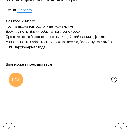
Бренд:
Mancera
Для кого: Унисекс
Группа ароматов: Восточные гурманские
Верхние ноты: Виски, бобы тонка, лесной орех
Средние ноты: Розовые лепестки, индийский жасмин, фиалка
Базовые ноты: Дубровый мох, тиховое дерево, белый мускус, амбра
Тип: Парфюмерная вода
Вам может понравиться
NEW