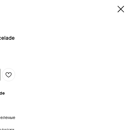
celade
ade
зеленые
рд кожи