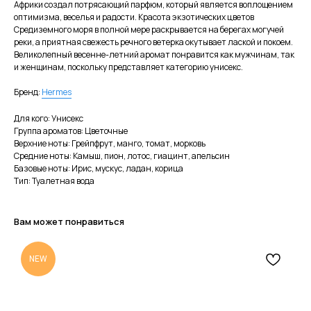
Африки создал потрясающий парфюм, который является воплощением
оптимизма, веселья и радости. Красота экзотических цветов
Средиземного моря в полной мере раскрывается на берегах могучей
реки, а приятная свежесть речного ветерка окутывает лаской и покоем.
Великолепный весенне-летний аромат понравится как мужчинам, так
и женщинам, поскольку представляет категорию унисекс.
Бренд:
Hermes
Для кого: Унисекс
Группа ароматов: Цветочные
Верхние ноты: Грейпфрут, манго, томат, морковь
Средние ноты: Камыш, пион, лотос, гиацинт, апельсин
Базовые ноты: Ирис, мускус, ладан, корица
Тип: Туалетная вода
Вам может понравиться
NEW