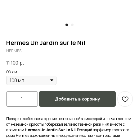
Hermes Un Jardin sur le Nil
HERMES
11 100
р.
Объем
Добавить в корзину
Подарите себе наслаждение невероятной атмосферой и впечатлением
от неземной красоты побережья величественной реки Нил вместе с
ароматом
Hermes Un Jardin Sur Le Nil
. Ведущий парфюмер торгового
дома Hermes вдохновленный неоднозначностью и контрастами